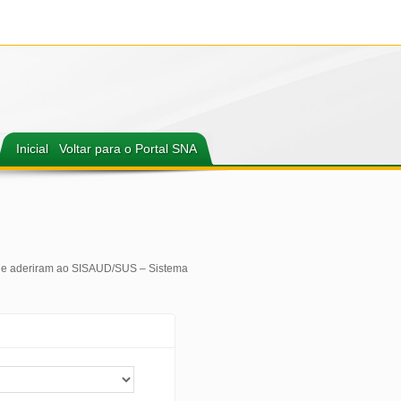
Inicial
Voltar para o Portal SNA
 que aderiram ao SISAUD/SUS – Sistema